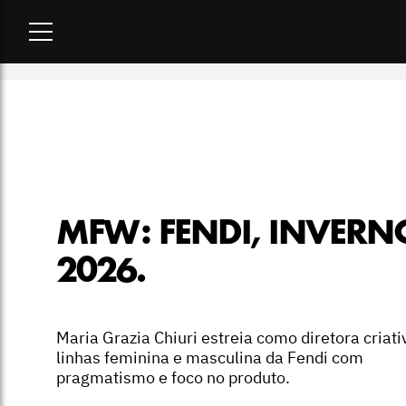
Home
-
desfiles
-
MFW: Fendi, inverno 2026.
MFW: FENDI, INVERN
2026.
Maria Grazia Chiuri estreia como diretora criati
linhas feminina e masculina da Fendi com
pragmatismo e foco no produto.