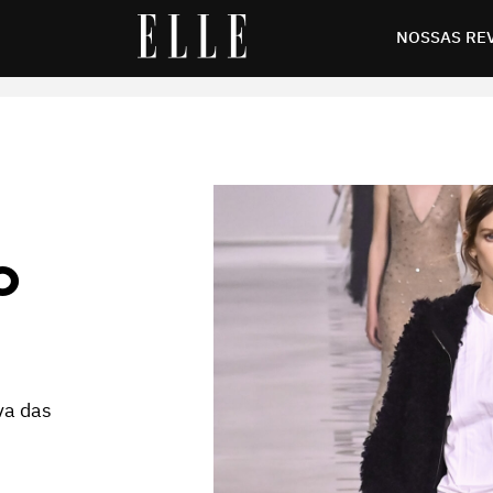
NOSSAS RE
O
va das