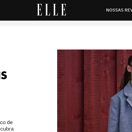
imentar já
NOSSAS RE
IS
uco de
scubra