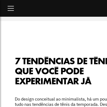
Home
-
lookbook
-
7 tendências de tênis que você pode exper
7 TENDÊNCIAS DE TÊN
QUE VOCÊ PODE
EXPERIMENTAR JÁ
Do design conceitual ao minimalista, há um po
tudo nas tendências de tênis da temporada. De