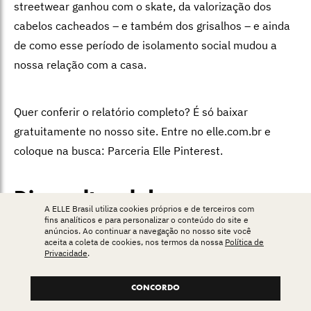
streetwear ganhou com o skate, da valorização dos
cabelos cacheados – e também dos grisalhos – e ainda
de como esse período de isolamento social mudou a
nossa relação com a casa.
Quer conferir o relatório completo? É só baixar
gratuitamente no nosso site. Entre no elle.com.br e
coloque na busca: Parceria Elle Pinterest.
Dica cultural da semana
A ELLE Brasil utiliza cookies próprios e de terceiros com
fins analíticos e para personalizar o conteúdo do site e
anúncios. Ao continuar a navegação no nosso site você
E, para finalizar o episódio de hoje, a nossa dica cultural
aceita a coleta de cookies, nos termos da nossa
Política de
Privacidade
.
da semana. Dessa vez, nossa editora de cultura, Bruna
Bittencourt, traz uma ótima notícia para quem curte
CONCORDO
espetáculos de dança. Qual é a da vez, Bruna?