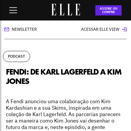
Home
-
podcast
-
Fendi: de Karl Lagerfeld a Kim Jones
ASSINE OU
COMPRE
NEWSLETTER
ACESSAR ELLE VIEW
PODCAST
FENDI: DE KARL LAGERFELD A KIM
JONES
A Fendi anunciou uma colaboração com Kim
Kardashian e a sua Skims, inspirada em uma
coleção de Karl Lagerfeld. As parcerias parecem
ser a maneira como Kim Jones vai desenhar o
futuro da marca e, neste episódio, a gente