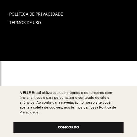
POLÍTICA DE PRIVACIDADE
TERMOS DE USO
© ELLE Brasil 2025
A ELLE Brasil utiliza cookies próprios e de terceiros com
fins analíticos e para personalizar o conteúdo do site e
anúncios. Ao continuar a navegação no nosso site você
aceita a coleta de cookies, nos termos da nossa
Política de
Privacidade
.
CONCORDO