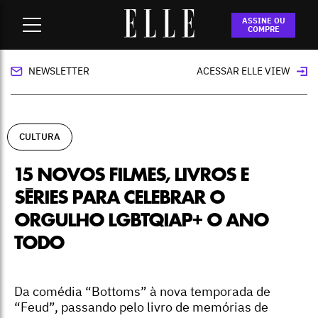
Home
-
cultura
-
15 novos filmes, livros e séries para celebrar
ASSINE OU
o orgulho LGBTQIAP+ o ano todo
COMPRE
NEWSLETTER
ACESSAR ELLE VIEW
CULTURA
15 NOVOS FILMES, LIVROS E
SÉRIES PARA CELEBRAR O
ORGULHO LGBTQIAP+ O ANO
TODO
Da comédia “Bottoms” à nova temporada de
“Feud”, passando pelo livro de memórias de