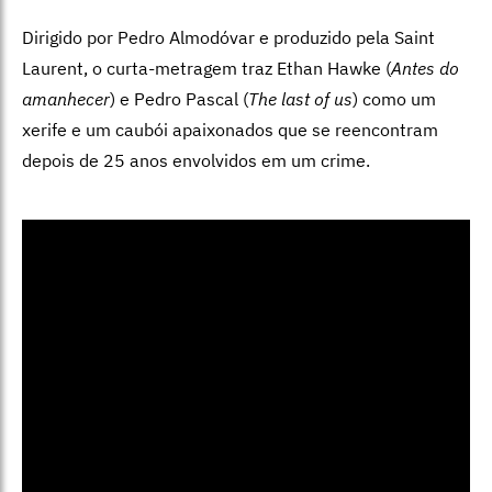
Dirigido por Pedro Almodóvar e produzido pela Saint
Laurent, o curta-metragem traz Ethan Hawke (
Antes do
amanhecer
) e Pedro Pascal (
The last of us
) como um
xerife e um caubói apaixonados que se reencontram
depois de 25 anos envolvidos em um crime.