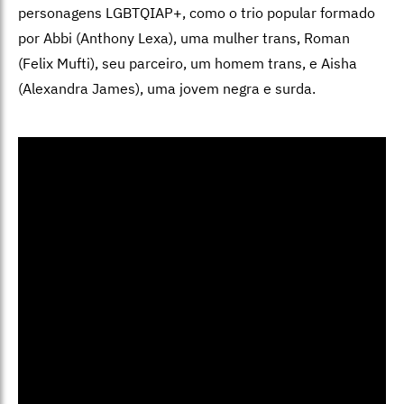
personagens LGBTQIAP+, como o trio popular formado
por Abbi (Anthony Lexa), uma mulher trans, Roman
(Felix Mufti), seu parceiro, um homem trans, e Aisha
(Alexandra James), uma jovem negra e surda.