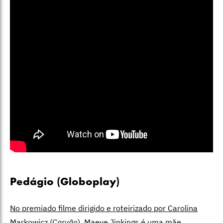
Pedágio (Globoplay)
No premiado filme dirigido e roteirizado por Carolina
Markowicz (
Carvão
), Maeve Jinkings é uma mãe