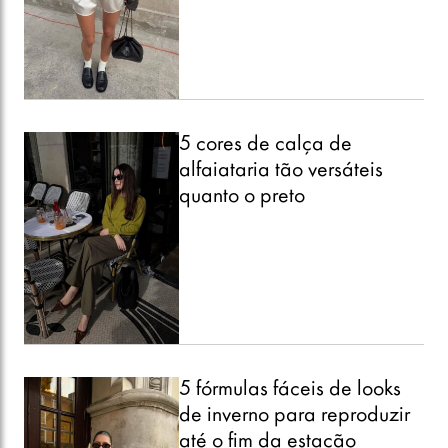
5 cores de calça de
alfaiataria tão versáteis
quanto o preto
5 fórmulas fáceis de looks
de inverno para reproduzir
até o fim da estação