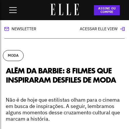
Home
-
moda
-
Além da Barbie: 8 filmes que inspiraram
ASSINE OU
desfiles de moda
COMPRE
NEWSLETTER
ACESSAR ELLE VIEW
MODA
ALÉM DA BARBIE: 8 FILMES QUE
INSPIRARAM DESFILES DE MODA
Não é de hoje que estilistas olham para o cinema
em busca de inspirações. A seguir, lembramos
alguns momentos desse cruzamento cultural que
marcam a história.