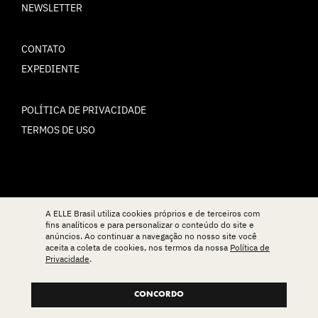
NEWSLETTER
CONTATO
EXPEDIENTE
POLÍTICA DE PRIVACIDADE
TERMOS DE USO
© ELLE Brasil 2025
A ELLE Brasil utiliza cookies próprios e de terceiros com
fins analíticos e para personalizar o conteúdo do site e
anúncios. Ao continuar a navegação no nosso site você
aceita a coleta de cookies, nos termos da nossa
Política de
Privacidade
.
CONCORDO