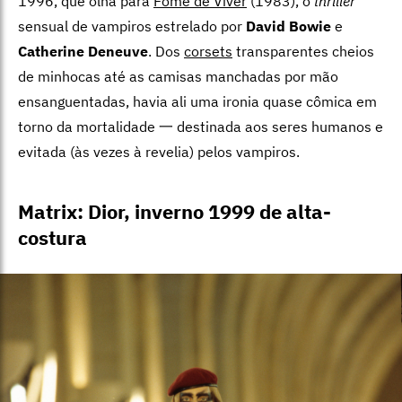
1996, que olha para
Fome de Viver
(1983), o
thriller
sensual de vampiros estrelado por
David Bowie
e
Catherine Deneuve
. Dos
corsets
transparentes cheios
de minhocas até as camisas manchadas por mão
ensanguentadas, havia ali uma ironia quase cômica em
torno da mortalidade 一 destinada aos seres humanos e
evitada (às vezes à revelia) pelos vampiros.
Matrix: Dior, inverno 1999 de alta-
costura