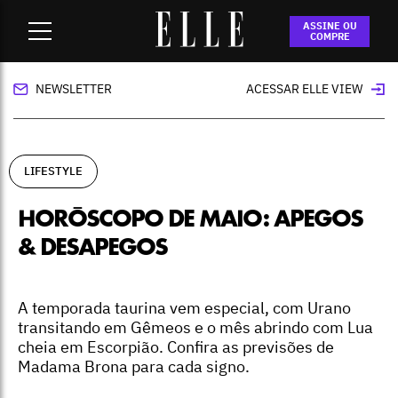
Home
-
lifestyle
-
Horóscopo de maio: apegos & desapegos
ASSINE OU
COMPRE
NEWSLETTER
ACESSAR ELLE VIEW
LIFESTYLE
HORÓSCOPO DE MAIO: APEGOS
& DESAPEGOS
A temporada taurina vem especial, com Urano
transitando em Gêmeos e o mês abrindo com Lua
cheia em Escorpião. Confira as previsões de
Madama Brona para cada signo.