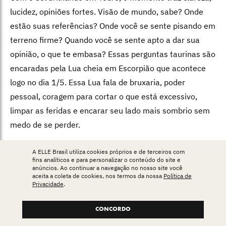
lucidez, opiniões fortes. Visão de mundo, sabe? Onde
estão suas referências? Onde você se sente pisando em
terreno firme? Quando você se sente apto a dar sua
opinião, o que te embasa? Essas perguntas taurinas são
encaradas pela Lua cheia em Escorpião que acontece
logo no dia 1/5. Essa Lua fala de bruxaria, poder
pessoal, coragem para cortar o que está excessivo,
limpar as feridas e encarar seu lado mais sombrio sem
medo de se perder.
A ELLE Brasil utiliza cookies próprios e de terceiros com
Mas o principal trânsito do mês é Urano, que transita
fins analíticos e para personalizar o conteúdo do site e
anúncios. Ao continuar a navegação no nosso site você
em Gêmeos. Esse trânsito começou agora e vai se
aceita a coleta de cookies, nos termos da nossa
Política de
Privacidade
.
desenrolar pelos próximos sete anos. De cara, Vênus
entrou em Gêmeos e já fez conjunção com Urano na
CONCORDO
última semana de abril. Vontade de se mostrar de um