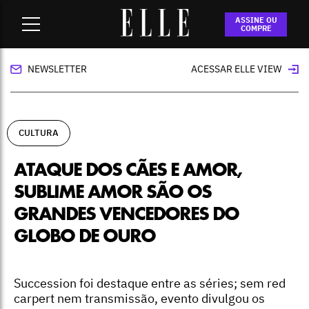
Home
-
cultura
-
Ataque dos Cães e Amor, Sublime Amor são
ASSINE OU
os grandes vencedores do Globo de Ouro
COMPRE
NEWSLETTER
ACESSAR ELLE VIEW
CULTURA
ATAQUE DOS CÃES E AMOR,
SUBLIME AMOR SÃO OS
GRANDES VENCEDORES DO
GLOBO DE OURO
Succession foi destaque entre as séries; sem red
carpert nem transmissão, evento divulgou os