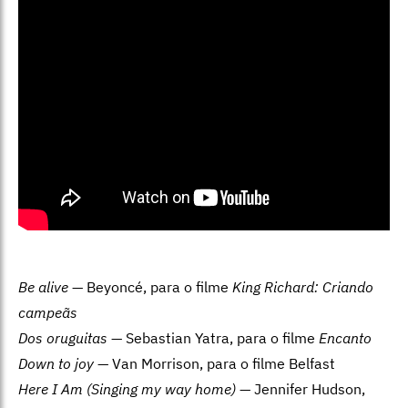
Be alive
— Beyoncé, para o filme
King Richard: Criando
campeãs
Dos oruguitas
— Sebastian Yatra, para o filme
Encanto
Down to joy
— Van Morrison, para o filme Belfast
Here I Am (Singing my way home)
— Jennifer Hudson,