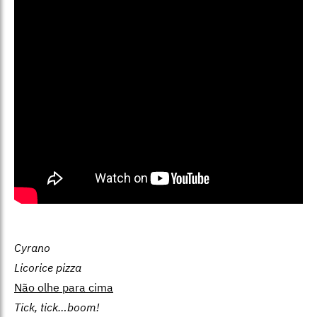
Cyrano
Licorice pizza
Não olhe para cima
Tick, tick…boom!